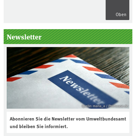
Oben
Seitenleiste
Newsletter
Quelle: maria_a / Photocase.de
Abonnieren Sie die Newsletter vom Umweltbundesamt
und bleiben Sie informiert.