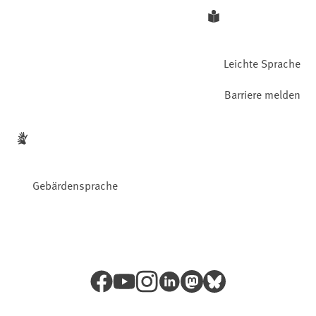
Leichte Sprache
Barriere melden
Gebärdensprache
Facebook
YouTube
Instagram
LinkedIn
Mastodon
Bluesky