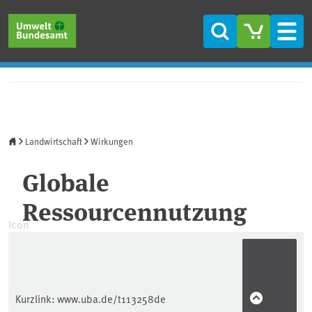
Direkt zum Inhalt
Direkt zum Hauptmenü
Direkt zur Fußzeile
Suche
Men
Startseite
Landwirtschaft
Wirkungen
Globale
Ressourcennutzung
Icon
Kurzlink:
www.uba.de/t113258de