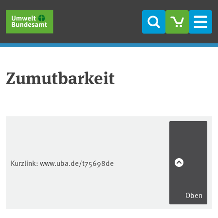
Direkt zum Inhalt
Direkt zum Hauptmenü
Direkt zur Fußzeile
Suche
Men
Zumutbarkeit
Kurzlink:
www.uba.de/t75698de
Oben