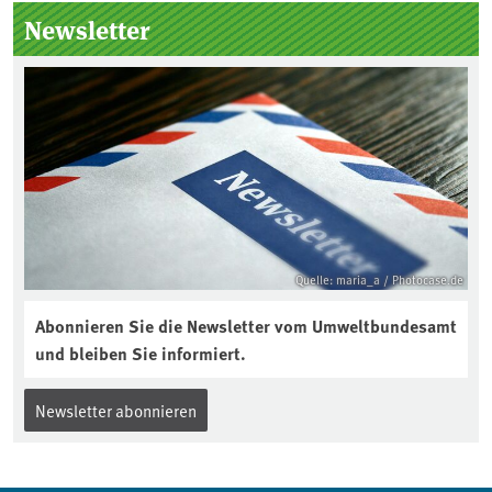
Seitenleiste
Newsletter
Quelle: maria_a / Photocase.de
Abonnieren Sie die Newsletter vom Umweltbundesamt
und bleiben Sie informiert.
Newsletter abonnieren