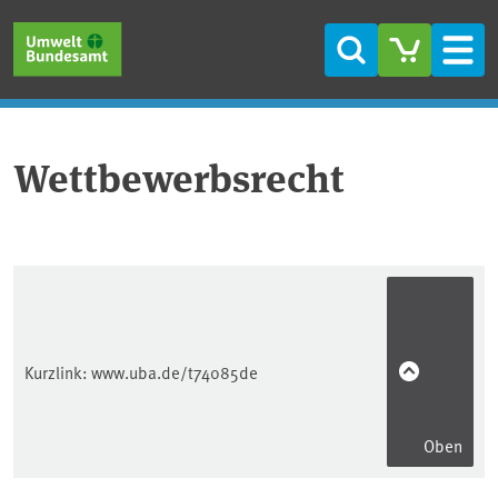
Direkt zum Inhalt
Direkt zum Hauptmenü
Direkt zur Fußzeile
Suche
Men
Wettbewerbsrecht
Kurzlink:
www.uba.de/t74085de
Oben