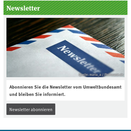
Seitenleiste
Newsletter
Quelle: maria_a / Photocase.de
Abonnieren Sie die Newsletter vom Umweltbundesamt
und bleiben Sie informiert.
Newsletter abonnieren