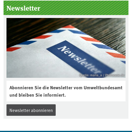
Seitenleiste
Newsletter
Quelle: maria_a / Photocase.de
Abonnieren Sie die Newsletter vom Umweltbundesamt
und bleiben Sie informiert.
Newsletter abonnieren