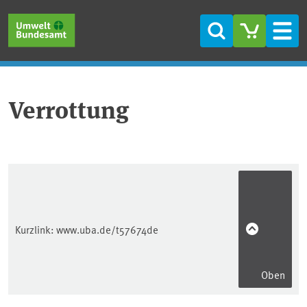
Direkt zum Inhalt
Direkt zum Hauptmenü
Direkt zur Fußzeile
Suche
Men
Verrottung
Kurzlink:
www.uba.de/t57674de
Oben