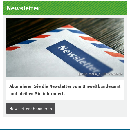
Seitenleiste
Newsletter
Quelle: maria_a / Photocase.de
Abonnieren Sie die Newsletter vom Umweltbundesamt
und bleiben Sie informiert.
Newsletter abonnieren