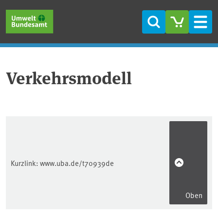
Direkt zum Inhalt
Direkt zum Hauptmenü
Direkt zur Fußzeile
Suche
Men
Verkehrsmodell
Kurzlink:
www.uba.de/t70939de
Oben