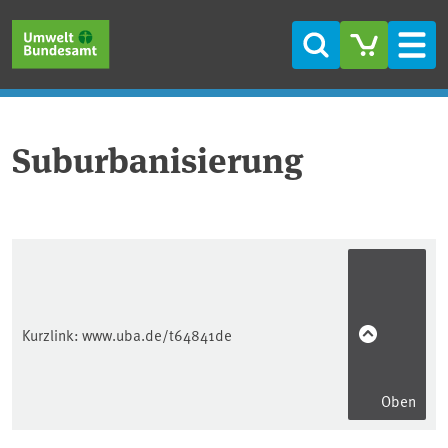
Direkt zum Inhalt
Direkt zum Hauptmenü
Direkt zur Fußzeile
Suche
Men
Suburbanisierung
Kurzlink:
www.uba.de/t64841de
Oben