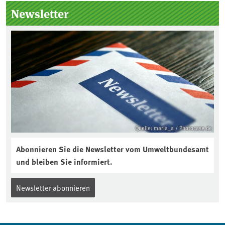
Seitenleiste
Newsletter
Quelle: maria_a / Photocase.de
Abonnieren Sie die Newsletter vom Umweltbundesamt
und bleiben Sie informiert.
Newsletter abonnieren