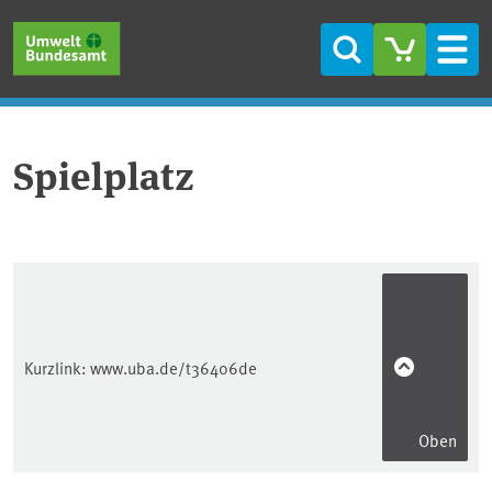
Direkt zum Inhalt
Direkt zum Hauptmenü
Direkt zur Fußzeile
Suche
Men
Spielplatz
Kurzlink:
www.uba.de/t36406de
Oben