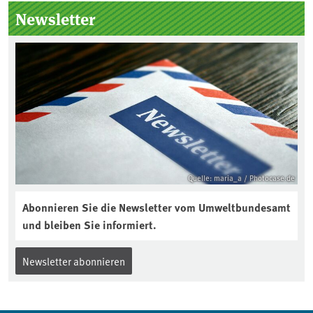
Seitenleiste
Newsletter
Quelle: maria_a / Photocase.de
Abonnieren Sie die Newsletter vom Umweltbundesamt
und bleiben Sie informiert.
Newsletter abonnieren