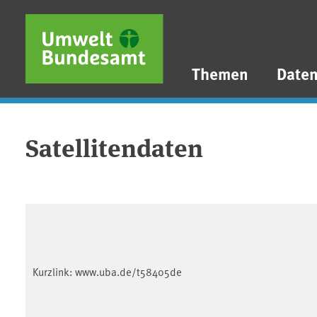
Direkt zum Inhalt
Direkt zum Hauptmenü
Direkt zur Fußzeile
Themen
Date
Satellitendaten
Kurzlink:
www.uba.de/t58405de