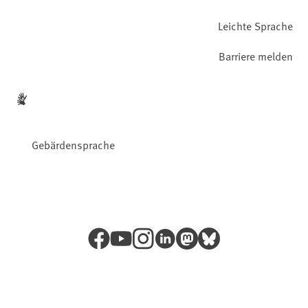
Leichte Sprache
Barriere melden
Gebärdensprache
Facebook
YouTube
Instagram
LinkedIn
Mastodon
Bluesky