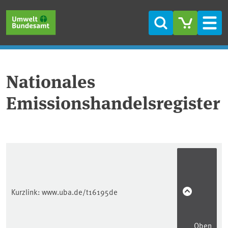
Direkt zum Inhalt
Direkt zum Hauptmenü
Direkt zur Fußzeile
Suche
Men
Nationales
Emissionshandelsregister
Kurzlink:
www.uba.de/t16195de
Oben