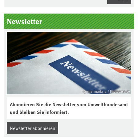
Seitenleiste
Newsletter
Quelle: maria_a / Photocase.de
Abonnieren Sie die Newsletter vom Umweltbundesamt
und bleiben Sie informiert.
Newsletter abonnieren