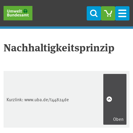
Direkt zum Inhalt
Direkt zum Hauptmenü
Direkt zur Fußzeile
Suche
Men
Nachhaltigkeitsprinzip
Kurzlink:
www.uba.de/t44824de
Oben