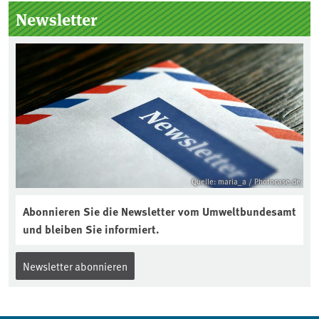
Seitenleiste
Newsletter
Quelle: maria_a / Photocase.de
Abonnieren Sie die Newsletter vom Umweltbundesamt
und bleiben Sie informiert.
Newsletter abonnieren