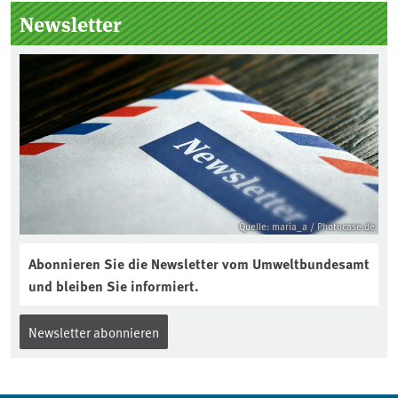
Seitenleiste
Newsletter
Quelle: maria_a / Photocase.de
Abonnieren Sie die Newsletter vom Umweltbundesamt
und bleiben Sie informiert.
Newsletter abonnieren