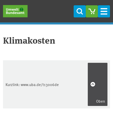
Direkt zum Inhalt
Direkt zum Hauptmenü
Direkt zur Fußzeile
Suche
Men
Klimakosten
Kurzlink:
www.uba.de/t13006de
Oben