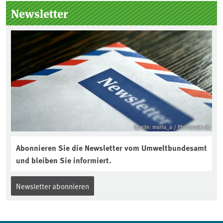
Seitenleiste
Newsletter
Quelle: maria_a / Photocase.de
Abonnieren Sie die Newsletter vom Umweltbundesamt
und bleiben Sie informiert.
Newsletter abonnieren