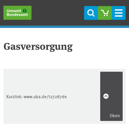
Direkt zum Inhalt
Direkt zum Hauptmenü
Direkt zur Fußzeile
Suche
Men
Gasversorgung
Kurzlink:
www.uba.de/t27287de
Oben