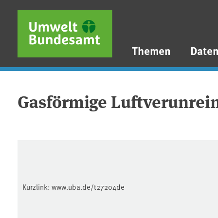
Direkt zum Inhalt
Direkt zum Hauptmenü
Direkt zur Fußzeile
Themen
Date
Gasförmige Luftverunrei
Kurzlink:
www.uba.de/t27204de