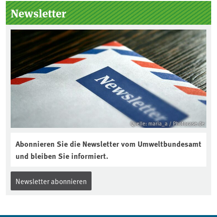
Seitenleiste
Newsletter
Quelle: maria_a / Photocase.de
Abonnieren Sie die Newsletter vom Umweltbundesamt
und bleiben Sie informiert.
Newsletter abonnieren