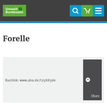
Direkt zum Inhalt
Direkt zum Hauptmenü
Direkt zur Fußzeile
Suche
Men
Forelle
Kurzlink:
www.uba.de/t25883de
Oben