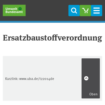
Direkt zum Inhalt
Direkt zum Hauptmenü
Direkt zur Fußzeile
Suche
Men
Ersatzbaustoffverordnung
Kurzlink:
www.uba.de/t22014de
Oben