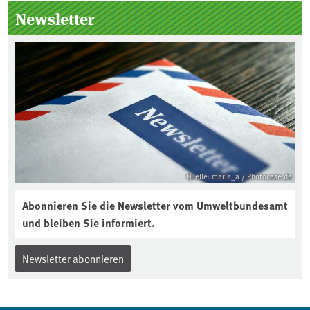
Seitenleiste
Newsletter
Quelle: maria_a / Photocase.de
Abonnieren Sie die Newsletter vom Umweltbundesamt
und bleiben Sie informiert.
Newsletter abonnieren