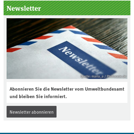
Seitenleiste
Newsletter
Quelle: maria_a / Photocase.de
Abonnieren Sie die Newsletter vom Umweltbundesamt
und bleiben Sie informiert.
Newsletter abonnieren