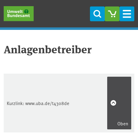
Direkt zum Inhalt
Direkt zum Hauptmenü
Direkt zur Fußzeile
Suche
Men
Anlagenbetreiber
Kurzlink:
www.uba.de/t4308de
Oben