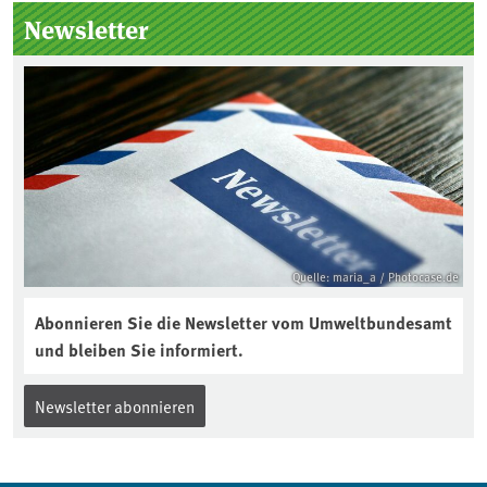
Seitenleiste
Newsletter
Quelle: maria_a / Photocase.de
Abonnieren Sie die Newsletter vom Umweltbundesamt
und bleiben Sie informiert.
Newsletter abonnieren