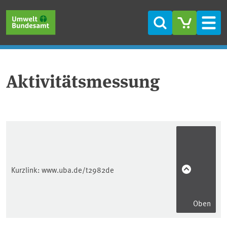
Direkt zum Inhalt
Direkt zum Hauptmenü
Direkt zur Fußzeile
Suche
Men
Aktivitätsmessung
Kurzlink:
www.uba.de/t2982de
Oben