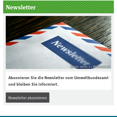
Seitenleiste
Newsletter
Quelle: maria_a / Photocase.de
Abonnieren Sie die Newsletter vom Umweltbundesamt
und bleiben Sie informiert.
Newsletter abonnieren