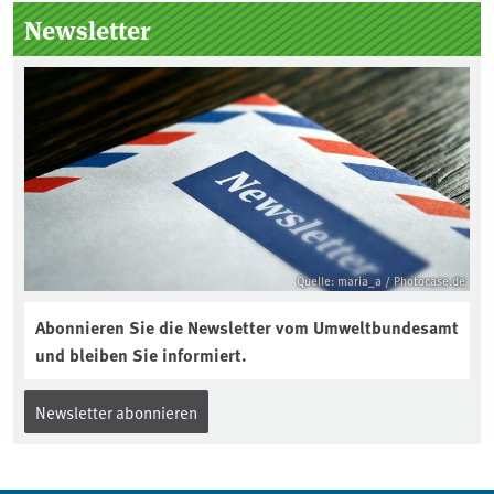
Seitenleiste
Newsletter
Quelle: maria_a / Photocase.de
Abonnieren Sie die Newsletter vom Umweltbundesamt
und bleiben Sie informiert.
Newsletter abonnieren