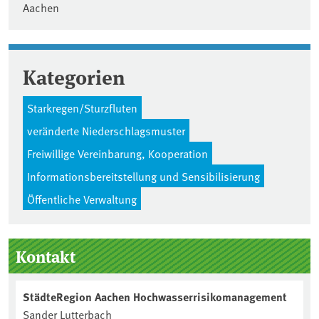
Aachen
Kategorien
Starkregen/Sturzfluten
veränderte Niederschlagsmuster
Freiwillige Vereinbarung, Kooperation
Informationsbereitstellung und Sensibilisierung
Öffentliche Verwaltung
Seitenleiste
Kontakt
StädteRegion Aachen Hochwasserrisikomanagement
Sander Lutterbach