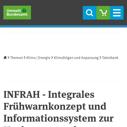
Direkt zum Inhalt
Direkt zum Hauptmenü
Direkt zur Fußzeile
Suche
Men
Startseite
Themen
Klima | Energie
Klimafolgen und Anpassung
Tatenbank
INFRAH - Integrales
Frühwarnkonzept und
Informationssystem zur