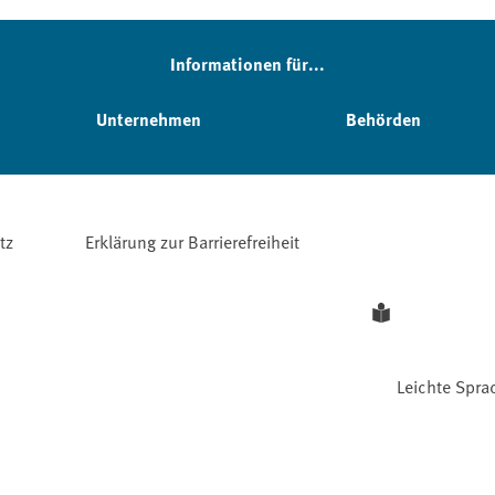
Informationen für...
Unternehmen
Behörden
tz
Erklärung zur Barrierefreiheit
Leichte Spra
Facebook
YouTube
Instagram
LinkedIn
Mastodon
Bluesky