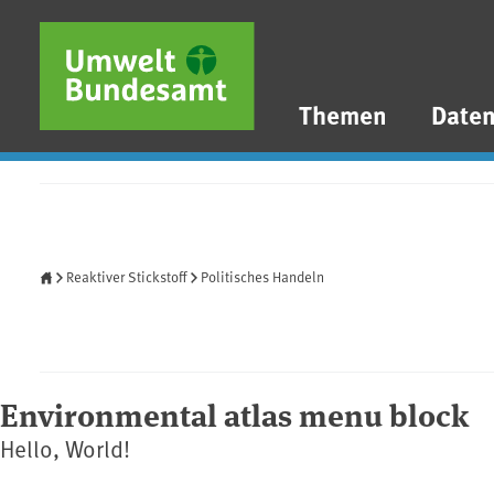
Direkt zum Inhalt
Direkt zum Hauptmenü
Direkt zur Fußzeile
Themen
Date
Startseite
Reaktiver Stickstoff
Politisches Handeln
Environmental atlas menu block
Hello, World!