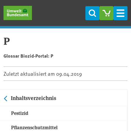
Direkt zum Inhalt
Direkt zum Hauptmenü
Direkt zur Fußzeile
Suche
Men
P
Glossar Biozid-Portal: P
Zuletzt aktualisiert am
09.04.2019
Inhaltsverzeichnis
Pestizid
Pflanzenschutzmittel