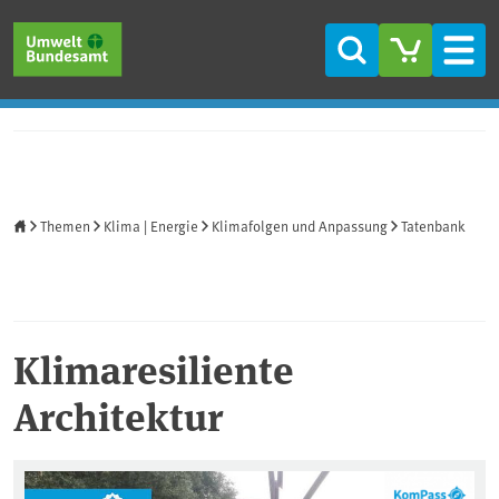
Direkt zum Inhalt
Direkt zum Hauptmenü
Direkt zur Fußzeile
Suche
Men
Startseite
Themen
Klima | Energie
Klimafolgen und Anpassung
Tatenbank
Klimaresiliente
Architektur