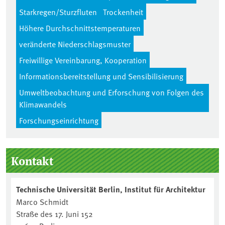
Starkregen/Sturzfluten
Trockenheit
Höhere Durchschnittstemperaturen
veränderte Niederschlagsmuster
Freiwillige Vereinbarung, Kooperation
Informationsbereitstellung und Sensibilisierung
Umweltbeobachtung und Erforschung von Folgen des
Klimawandels
Forschungseinrichtung
Seitenleiste
Kontakt
Technische Universität Berlin, Institut für Architektur
Marco Schmidt
Straße des 17. Juni 152