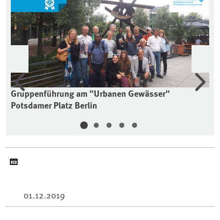
Vorherige
Wei
en,
Gruppenführung am "Urbanen Gewässer"
Fa
Potsdamer Platz Berlin
In
01.12.2019