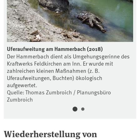
Uferaufweitung am Hammerbach (2018)
Um
s
Der Hammerbach dient als Umgehungsgerinne des
De
Kraftwerks Feldkirchen am Inn. Er wurde mit
am
s-
zahlreichen kleinen Maßnahmen (z. B.
St
Uferaufweitungen, Buchten) ökologisch
un
aufgewertet.
Qu
Quelle: Thomas Zumbroich / Planungsbüro
Zumbroich
Wiederherstellung von