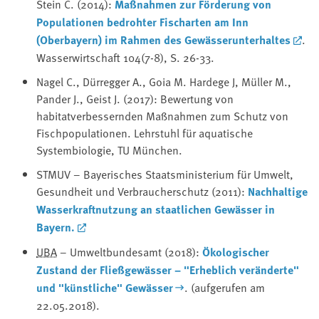
Stein C. (2014):
Maßnahmen zur Förderung von
Populationen bedrohter Fischarten am Inn
(Oberbayern) im Rahmen des Gewässerunterhaltes
.
Wasserwirtschaft 104(7-8), S. 26-33.
Nagel C., Dürregger A., Goia M. Hardege J, Müller M.,
Pander J., Geist J. (2017): Bewertung von
habitatverbessernden Maßnahmen zum Schutz von
Fischpopulationen. Lehrstuhl für aquatische
Systembiologie, TU München.
STMUV – Bayerisches Staatsministerium für Umwelt,
Gesundheit und Verbraucherschutz (2011):
Nachhaltige
Wasserkraftnutzung an staatlichen Gewässer in
Bayern.
UBA
– Umweltbundesamt (2018):
Ökologischer
Zustand der Fließgewässer – "Erheblich veränderte"
und "künstliche" Gewässer
. (aufgerufen am
22.05.2018).