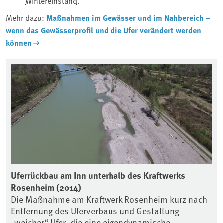
Wintereinstand
.
Mehr dazu:
Maßnahmen im Gewässer und im Nahbereich –
wenn das Gewässerprofil und die Ufer verändert werden
können
zen
Uferrückbau am Inn unterhalb des Kraftwerks
La
Rosenheim (2014)
Ei
un
Die Maßnahme am Kraftwerk Rosenheim kurz nach
fü
Entfernung des Uferverbaus und Gestaltung
Qu
„weicher“ Ufer, die eine eigendynamische