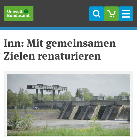
Direkt zum Inhalt
Direkt zum Hauptmenü
Direkt zur Fußzeile
Suche
Men
Inn: Mit gemeinsamen
Zielen renaturieren