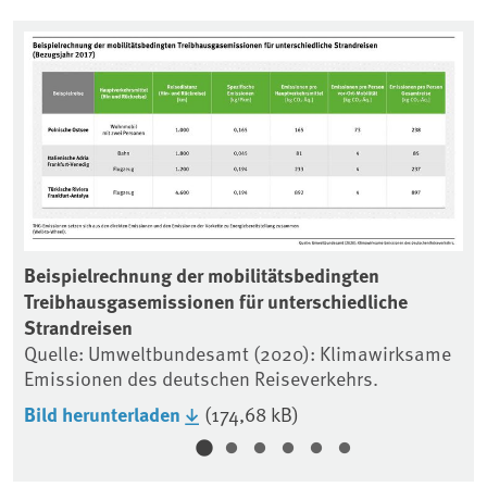
Beispielrechnung der mobilitätsbedingten
TH
Treibhausgasemissionen für unterschiedliche
Sc
sen
Strandreisen
Qu
Em
Quelle: Umweltbundesamt⁠ (2020): Klimawirksame
Emissionen des deutschen Reiseverkehrs.
Bi
Bild herunterladen
(174,68 kB)