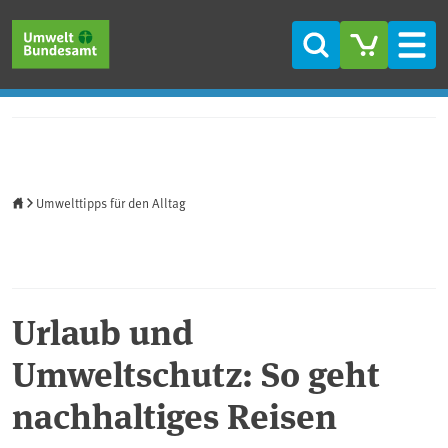
Direkt zum Inhalt
Direkt zum Hauptmenü
Direkt zur Fußzeile
Suche
Men
Startseite
Umwelttipps für den Alltag
Urlaub und
Umweltschutz: So geht
nachhaltiges Reisen