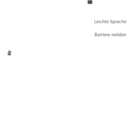
Leichte Sprache
Barriere melden
Gebärdensprache
Facebook
YouTube
Instagram
LinkedIn
Mastodon
Bluesky