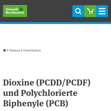
Direkt zum Inhalt
Direkt zum Hauptmenü
Direkt zur Fußzeile
Suche
Men
Startseite
Themen
Chemikalien
Dioxine (PCDD/PCDF)
und Polychlorierte
Biphenyle (PCB)