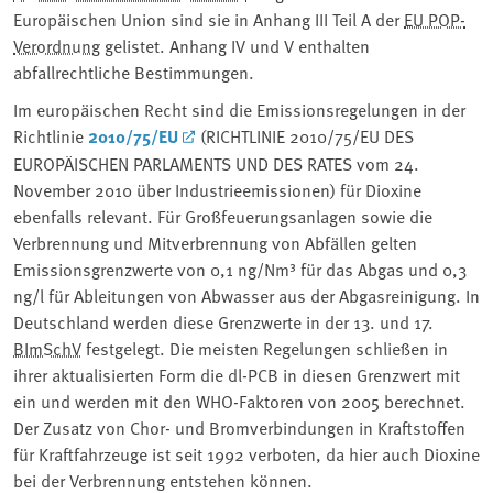
Europäischen Union sind sie in Anhang III Teil A der
EU POP-
Verordnung
gelistet. Anhang IV und V enthalten
abfallrechtliche Bestimmungen.
Im europäischen Recht sind die Emissionsregelungen in der
Richtlinie
2010/75/EU
(RICHTLINIE 2010/75/EU DES
EUROPÄISCHEN PARLAMENTS UND DES RATES vom 24.
November 2010 über Industrieemissionen) für Dioxine
ebenfalls relevant. Für Großfeuerungsanlagen sowie die
Verbrennung und Mitverbrennung von Abfällen gelten
Emissionsgrenzwerte von 0,1 ng/Nm³ für das Abgas und 0,3
ng/l für Ableitungen von Abwasser aus der Abgasreinigung. In
Deutschland werden diese Grenzwerte in der 13. und 17.
BImSchV
⁠ festgelegt. Die meisten Regelungen schließen in
ihrer aktualisierten Form die dl-⁠PCB⁠ in diesen Grenzwert mit
ein und werden mit den WHO-Faktoren von 2005 berechnet.
Der Zusatz von Chor- und Bromverbindungen in Kraftstoffen
für Kraftfahrzeuge ist seit 1992 verboten, da hier auch Dioxine
bei der Verbrennung entstehen können.