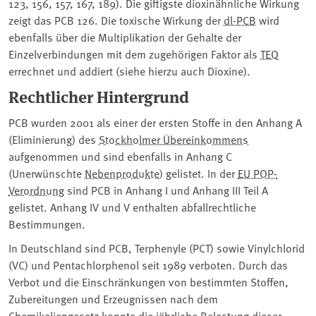
123, 156, 157, 167, 189). Die giftigste dioxinähnliche Wirkung
zeigt das PCB 126. Die toxische Wirkung der
dl-PCB
wird
ebenfalls über die Multiplikation der Gehalte der
Einzelverbindungen mit dem zugehörigen Faktor als
TEQ
errechnet und addiert (siehe hierzu auch Dioxine).
Rechtlicher Hintergrund
PCB wurden 2001 als einer der ersten Stoffe in den Anhang A
(Eliminierung) des
Stockholmer Übereinkommens
aufgenommen und sind ebenfalls in Anhang C
(Unerwünschte
Nebenprodukte
) gelistet. In der
EU POP-
Verordnung
sind PCB in Anhang I und Anhang III Teil A
gelistet. Anhang IV und V enthalten abfallrechtliche
Bestimmungen.
In Deutschland sind ⁠PCB, Terphenyle (PCT) sowie Vinylchlorid
(VC) und Pentachlorphenol seit 1989 verboten. Durch das
Verbot und die Einschränkungen von bestimmten Stoffen,
Zubereitungen und Erzeugnissen nach dem
Chemikaliengesetz konnte die jährliche Belastung dieser