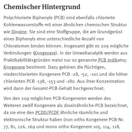
Chemischer Hintergrund
Polychlorierte Biphenyle (PCB) sind ebenfalls chlorierte
Kohlenwasserstoffe mit einer ähnlichen chemischen Struktur
wie
Dioxine
. Sie sind eine Stoffgruppe, die am Grundgerüst
eines Biphenyls eine unterschiedliche Anzahl von
Chloratomen binden können. Insgesamt gibt es 209 mögliche
Verbindungen (
Kongenere
). In der Umweltanalytik werden aus
Praktikabilitätsgründen meist nur so genannte
PCB Indikator-
Kongenere
bestimmt. Dazu gehören die flüchtigen,
niederchlorierten Kongenere PCB -28, -52, -101 und die höher
chlorierten PCB -138, -153 und -180. Aus ihrer Konzentration
wird dann der Gesamt-PCB-Gehalt hochgerechnet.
Von den 209 möglichen PCB-Kongeneren werden des
Weiteren zwölf Kongenere als dioxinähnliche-PCB bezeichnet,
da sie eine den
PCDD/PCDF
ähnliche räumliche und
elektronische Struktur haben (non ortho Kongenere PCB-Nr.
77, 81, 126, 169 und mono ortho Kongenere 105, 114, 118,