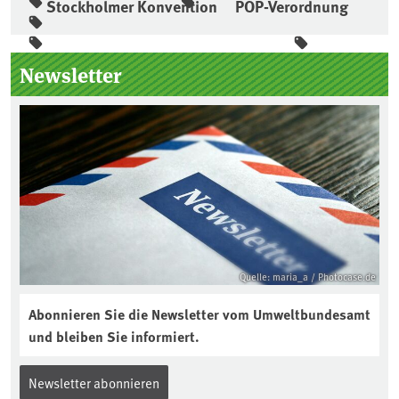
Stockholmer Konvention
POP-Verordnung
Seitenleiste
Newsletter
Quelle: maria_a / Photocase.de
Abonnieren Sie die Newsletter vom Umweltbundesamt
und bleiben Sie informiert.
Newsletter abonnieren