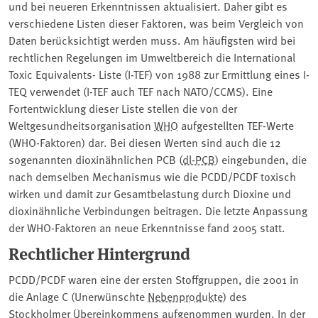
und bei neueren Erkenntnissen aktualisiert. Daher gibt es
verschiedene Listen dieser Faktoren, was beim Vergleich von
Daten berücksichtigt werden muss. Am häufigsten wird bei
rechtlichen Regelungen im Umweltbereich die International
Toxic Equivalents- Liste (I-TEF) von 1988 zur Ermittlung eines I-
TEQ verwendet (I-TEF auch TEF nach NATO/CCMS). Eine
Fortentwicklung dieser Liste stellen die von der
Weltgesundheitsorganisation
WHO
aufgestellten TEF-Werte
(WHO-Faktoren) dar. Bei diesen Werten sind auch die 12
sogenannten dioxinähnlichen ⁠PCB (
dl-PCB
)⁠ eingebunden, die
nach demselben Mechanismus wie die PCDD/PCDF toxisch
wirken und damit zur Gesamtbelastung durch Dioxine und
dioxinähnliche Verbindungen beitragen. Die letzte Anpassung
der WHO-Faktoren an neue Erkenntnisse fand 2005 statt.
Rechtlicher Hintergrund
PCDD/PCDF waren eine der ersten Stoffgruppen, die 2001 in
die Anlage C (Unerwünschte
Nebenprodukte
) des
Stockholmer Übereinkommens
aufgenommen wurden. In der