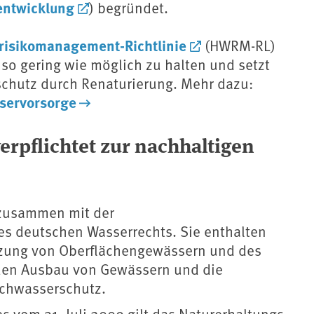
entwicklung
) begründet.
isikomanagement-Richtlinie
(HWRM-RL)
so gering wie möglich zu halten und setzt
chutz durch Renaturierung. Mehr dazu:
servorsorge
rpflichtet zur nachhaltigen
zusammen mit der
s deutschen Wasserrechts. Sie enthalten
zung von Oberflächengewässern und des
den Ausbau von Gewässern und die
ochwasserschutz.
 vom 31. Juli 2009 gilt das Naturerhaltungs-