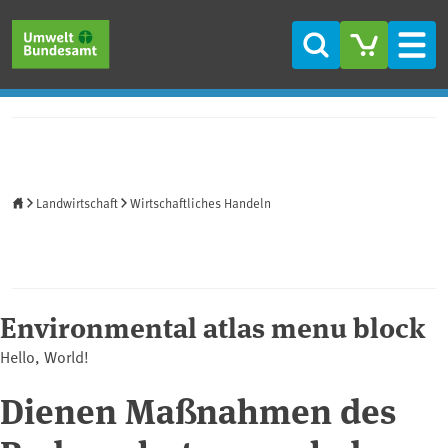
Direkt zum Inhalt
Direkt zum Hauptmenü
Direkt zur Fußzeile
Suche
Men
Startseite
Landwirtschaft
Wirtschaftliches Handeln
Environmental atlas menu block
Hello, World!
Dienen Maßnahmen des