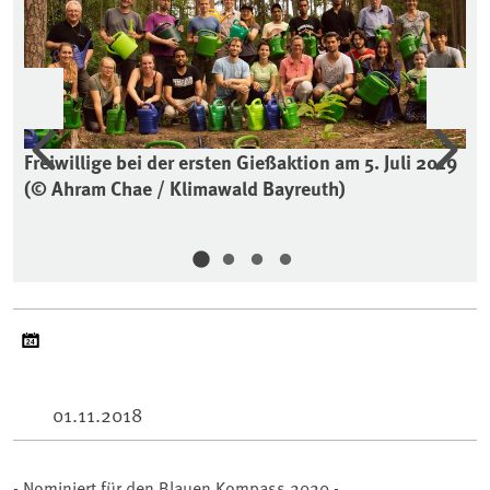
Vorherige
Wei
r
Freiwillige bei der ersten Gießaktion am 5. Juli 2019
Zw
/
(© Ahram Chae / Klimawald Bayreuth)
(©
01.11.2018
- Nominiert für den Blauen Kompass 2020 -