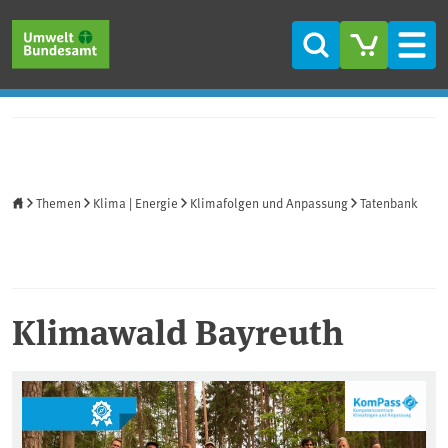
Direkt zum Inhalt
Direkt zum Hauptmenü
Direkt zur Fußzeile
Suche
Men
Startseite
Themen
Klima | Energie
Klimafolgen und Anpassung
Tatenbank
Klimawald Bayreuth