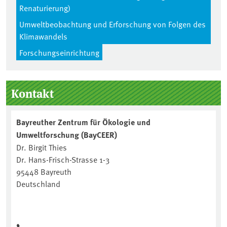
Renaturierung)
Umweltbeobachtung und Erforschung von Folgen des
Klimawandels
Forschungseinrichtung
Seitenleiste
Kontakt
Bayreuther Zentrum für Ökologie und
Umweltforschung (BayCEER)
Dr. Birgit Thies
Dr. Hans-Frisch-Strasse 1-3
95448 Bayreuth
Deutschland