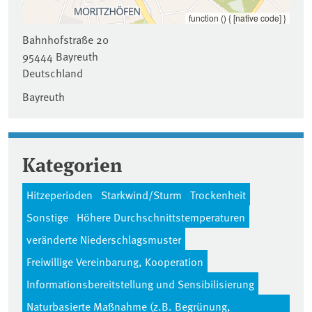
function () { [native code] }
Bahnhofstraße 20
95444
Bayreuth
Deutschland
Bayreuth
Kategorien
Hitzeperioden
Starkwind/Sturm
Trockenheit
Sonstige
Höhere Durchschnittstemperaturen
veränderte Niederschlagsmuster
Freiwillige Vereinbarung, Kooperation
Informationsbereitstellung und Sensibilisierung
Naturbasierte Maßnahme (z.B. Begrünung,