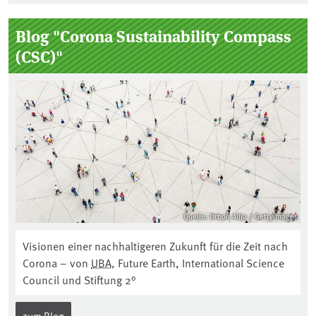
Seitenleiste
Blog "Corona Sustainability Compass
(CSC)"
Quelle: Orbon Alija / GettyImages
Visionen einer nachhaltigeren Zukunft für die Zeit nach
Corona – von
UBA
, Future Earth, International Science
Council und Stiftung 2°
zum Blog