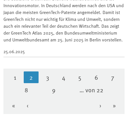
Innovationsmotor. In Deutschland werden nach den USA und
Japan die meisten GreenTech-Patente angemeldet. Damit ist
GreenTech nicht nur wichtig für Klima und Umwelt, sondern
auch ein relevanter Teil der deutschen Wirtschaft. Das zeigt
der GreenTech Atlas 2025, den Bundesumweltministerium
und Umweltbundesamt am 25. Juni 2025 in Berlin vorstellen.
25.06.2025
1
2
3
4
5
6
7
Seite
Aktuelle Seite
Seite
Seite
Seite
Seite
Seite
8
9
… von 22
Seite
Seite
«
‹
›
»
Erste Seite
Vorherige Seite
Nächste Se
Letzt