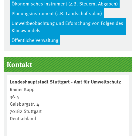
Ökonomisches Instrument (z.B. Steuern, Abgaben)
Planungsinstrument (z.B. Landschaftsplan)
Umweltbeobachtung und Erforschung von Folgen des
Klimawandels
Öffentliche Verwaltung
Seitenleiste
Kontakt
Landeshauptstadt Stuttgart - Amt für Umweltschutz
Rainer Kapp
36-4
Gaisburgstr. 4
70182 Stuttgart
Deutschland