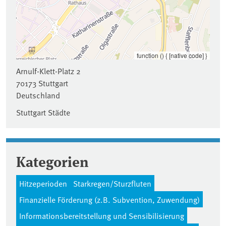
function () { [native code] }
Arnulf-Klett-Platz 2
70173
Stuttgart
Deutschland
Stuttgart Städte
Kategorien
Hitzeperioden
Starkregen/Sturzfluten
Finanzielle Förderung (z.B. Subvention, Zuwendung)
Informationsbereitstellung und Sensibilisierung