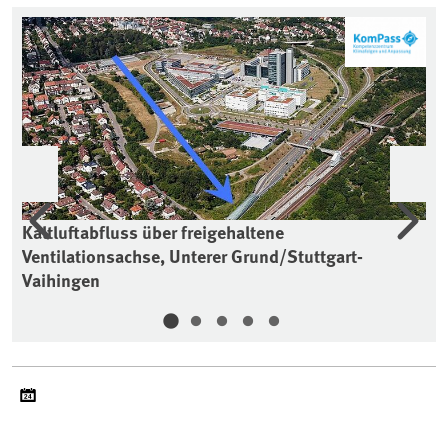
Vorherige
Wei
Kaltluftabfluss über freigehaltene
St
Ventilationsachse, Unterer Grund/Stuttgart-
Kl
Vaihingen