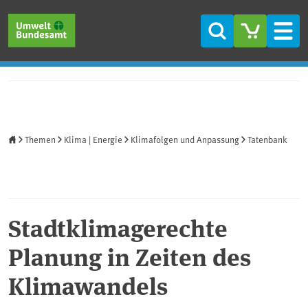
Direkt zum Inhalt
Direkt zum Hauptmenü
Direkt zur Fußzeile
Suche
Men
Startseite
Themen
Klima | Energie
Klimafolgen und Anpassung
Tatenbank
Stadtklimagerechte
Planung in Zeiten des
Klimawandels