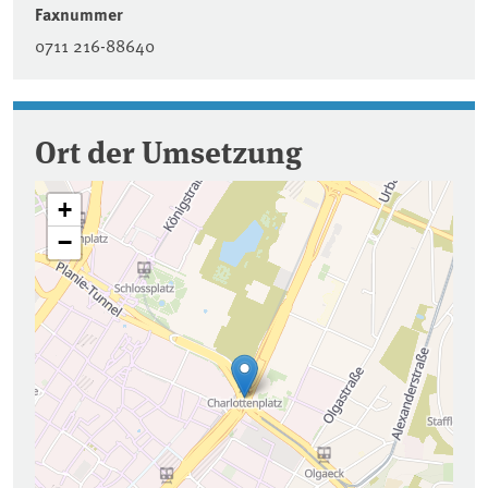
Faxnummer
0711 216-88640
Ort der Umsetzung
+
−