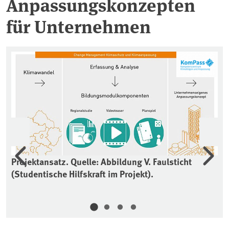
Anpassungskonzepten
für Unternehmen
Vorherige
Wei
Projektansatz. Quelle: Abbildung V. Faulsticht
Pl
(Studentische Hilfskraft im Projekt).
Fa