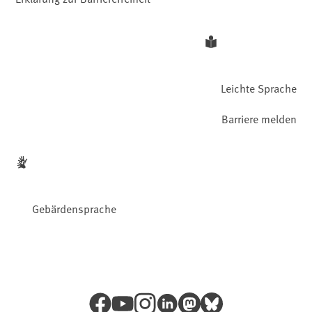
Leichte Sprache
Barriere melden
Gebärdensprache
Facebook
YouTube
Instagram
LinkedIn
Mastodon
Bluesky