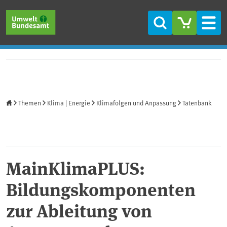
Direkt zum Inhalt
Direkt zum Hauptmenü
Direkt zur Fußzeile
Suche
Men
Startseite
Themen
Klima | Energie
Klimafolgen und Anpassung
Tatenbank
MainKlimaPLUS:
Bildungskomponenten
zur Ableitung von