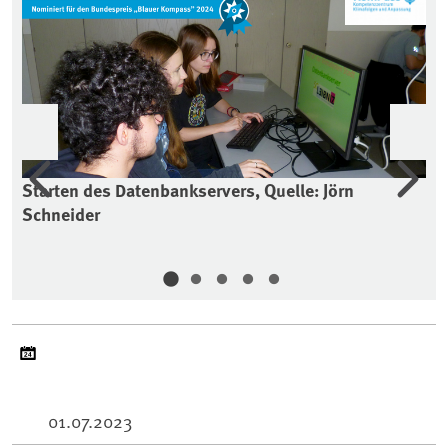
Vorherige
Wei
Starten des Datenbankservers, Quelle: Jörn
Pr
Schneider
Qu
Ge
01.07.2023