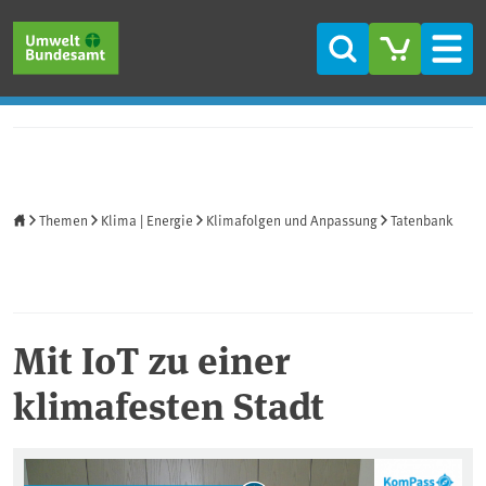
Direkt zum Inhalt
Direkt zum Hauptmenü
Direkt zur Fußzeile
Suche
Men
Startseite
Themen
Klima | Energie
Klimafolgen und Anpassung
Tatenbank
Mit IoT zu einer
klimafesten Stadt