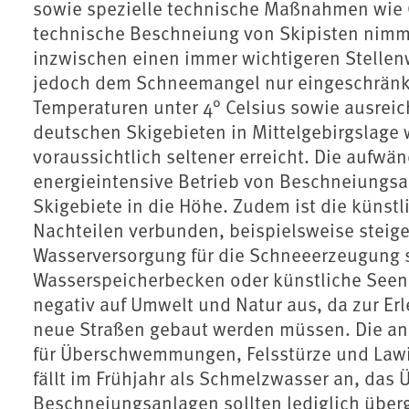
sowie spezielle technische Maßnahmen wie 
technische Beschneiung von Skipisten nimmt 
inzwischen einen immer wichtigeren Stellen
jedoch dem Schneemangel nur eingeschränkt 
Temperaturen unter 4° Celsius sowie ausreic
deutschen Skigebieten in Mittelgebirgslage 
voraussichtlich seltener erreicht. Die aufwä
energieintensive Betrieb von Beschneiungsa
Skigebiete in die Höhe. Zudem ist die küns
Nachteilen verbunden, beispielsweise steig
Wasserversorgung für die Schneeerzeugung s
Wasserspeicherbecken oder künstliche Seen 
negativ auf Umwelt und Natur aus, da zur Er
neue Straßen gebaut werden müssen. Die an
für Überschwemmungen, Felsstürze und Law
fällt im Frühjahr als Schmelzwasser an, da
Beschneiungsanlagen sollten lediglich übe