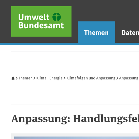
Direkt zum Inhalt
Direkt zum Hauptmenü
Direkt zur Fußzeile
Themen
Date
Startseite
Themen
Klima | Energie
Klimafolgen und Anpassung
Anpassung:
Anpassung: Handlungsfe