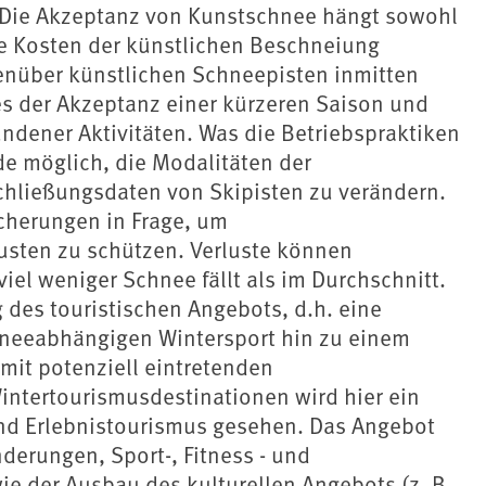
e. Die Akzeptanz von Kunstschnee hängt sowohl
die Kosten der künstlichen Beschneiung
enüber künstlichen Schneepisten inmitten
es der Akzeptanz einer kürzeren Saison und
dener Aktivitäten. Was die Betriebspraktiken
nde möglich, die Modalitäten der
chließungsdaten von Skipisten zu verändern.
herungen in Frage, um
lusten zu schützen. Verluste können
el weniger Schnee fällt als im Durchschnitt.
ng des touristischen Angebots, d.h. eine
neeabhängigen Wintersport hin zu einem
 mit potenziell eintretenden
ntertourismusdestinationen wird hier ein
nd Erlebnistourismus gesehen. Das Angebot
erungen, Sport-, Fitness - und
ie der Ausbau des kulturellen Angebots (z. B.