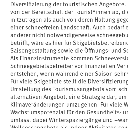
Diversifizierung der touristischen Angebot
von der Bereitschaft der Tourist*innen ab, 
mitzutragen als auch von deren Haltung geg
einer schneefreien Landschaft. Auch bedarf 
anderer nicht notwendigerweise schneegebun
betrifft, wäre es hier für Skigebietsbetreibe
Saisongestaltung sowie die Öffnungs- und S
Als Finanzinstrumente kommen Schneeversic
Schneegebietsbetreiber vor finanziellen Ver
entstehen, wenn während einer Saison sehr vi
Für viele Skigebiete stellt die Diversifizieru
Umstellung des Tourismusangebots vom sch
alternativen Angebot, eine Strategie dar, um
Klimaveränderungen umzugehen. Für viele Wi
Wachstumspotenzial für den Gesundheits- u
umfasst dabei Winterspaziergänge und –wand
Wellnessangebote als Indoor-Aktivitäten sow