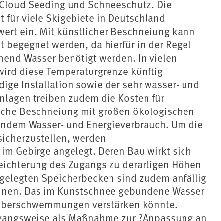
Cloud Seeding und Schneeschutz. Die
für viele Skigebiete in Deutschland
wert ein. Mit künstlicher Beschneiung kann
begegnet werden, da hierfür in der Regel
hend Wasser benötigt werden. In vielen
wird diese Temperaturgrenze künftig
ndige Installation sowie der sehr wasser- und
nlagen treiben zudem die Kosten für
tliche Beschneiung mit großen ökologischen
endem Wasser- und Energieverbrauch. Um die
icherzustellen, werden
im Gebirge angelegt. Deren Bau wirkt sich
leichterung des Zugangs zu derartigen Höhen
gelegten Speicherbecken sind zudem anfällig
inen. Das im Kunstschnee gebundene Wasser
s Überschwemmungen verstärken könnte.
rgangsweise als Maßnahme zur ?
Anpassung an