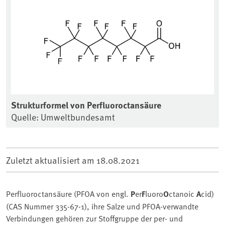
Strukturformel von Perfluoroctansäure
Quelle: Umweltbundesamt
Zuletzt aktualisiert am
18.08.2021
Perfluoroctansäure (PFOA von engl.
P
er
F
luoro
O
ctanoic
A
cid)
(CAS Nummer 335-67-1), ihre Salze und PFOA-verwandte
Verbindungen gehören zur Stoffgruppe der per- und