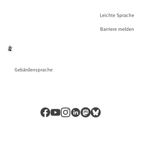
Leichte Sprache
Barriere melden
Gebärdensprache
Facebook
YouTube
Instagram
LinkedIn
Mastodon
Bluesky