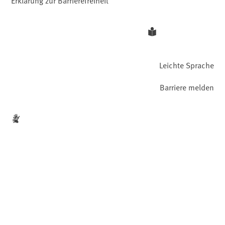
Leichte Sprache
Barriere melden
Gebärdensprache
Facebook
YouTube
Instagram
LinkedIn
Mastodon
Bluesky