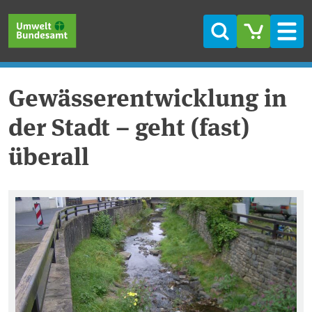
Direkt zum Inhalt
Direkt zum Hauptmenü
Direkt zur Fußzeile
Suche
Men
Gewässerentwicklung in
der Stadt – geht (fast)
überall