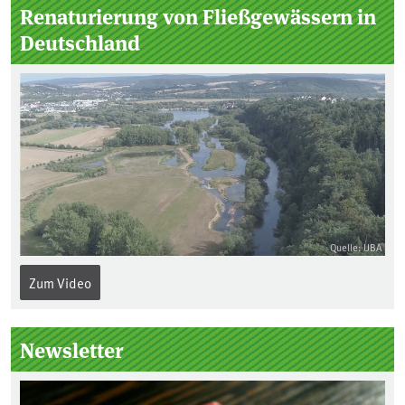
Seitenleiste
Renaturierung von Fließgewässern in
Deutschland
Quelle: UBA
Zum Video
Newsletter