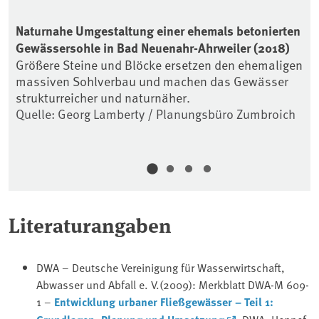
Naturnahe Umgestaltung einer ehemals betonierten
Üb
Gewässersohle in Bad Neuenahr-Ahrweiler (2018)
So
n
Größere Steine und Blöcke ersetzen den ehemaligen
Se
h
massiven Sohlverbau und machen das Gewässer
si
strukturreicher und naturnäher.
Hi
ch
Quelle: Georg Lamberty / Planungsbüro Zumbroich
au
Ro
Qu
Literaturangaben
DWA – Deutsche Vereinigung für Wasserwirtschaft,
Abwasser und Abfall e. V.(2009): Merkblatt DWA-M 609-
1 –
Entwicklung urbaner Fließgewässer – Teil 1: