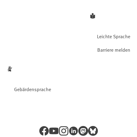
Leichte Sprache
Barriere melden
Gebärdensprache
Facebook
YouTube
Instagram
LinkedIn
Mastodon
Bluesky