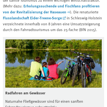
(Mehr dazu:
Erholungssuchende und Fischfans profitieren
von der Revitalisierung der Haseauen
). Die renaturierte
Flusslandschaft Eider-Treene-Sorge
in Schleswig-Holstein
verzeichnete innerhalb von 8 Jahren eine Umsatzsteigerung
durch den Fahrradtourismus um das 25-fache (BfN 2015).
Radfahren am Gewässer
Naturnahe Fließgewässer sind für einen sanften
Fahrradtourismus sehr attraktiv.