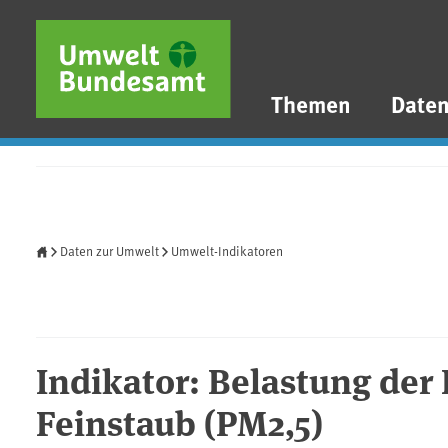
Direkt zum Inhalt
Direkt zum Hauptmenü
Direkt zur Fußzeile
Themen
Date
Startseite
Daten zur Umwelt
Umwelt-Indikatoren
Indikator: Belastung der
Feinstaub (PM2,5)