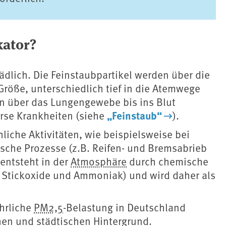
kator?
ädlich. Die Feinstaubpartikel werden über die
öße, unterschiedlich tief in die Atemwege
en über das Lungengewebe bis ins Blut
„Feinstaub“
verse Krankheiten (siehe
).
iche Aktivitäten, wie beispielsweise bei
che Prozesse (z.B. Reifen- und Bremsabrieb
 entsteht in der
Atmosphäre
durch chemische
e Stickoxide und Ammoniak) und wird daher als
ährliche
PM2,5
-Belastung in Deutschland
hen und städtischen Hintergrund.