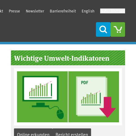
kt
Presse
Newsletter
Barrierefreiheit
English
Hoher Kontrast
Suche
Seitenleiste
Wichtige Umwelt-Indikatoren
Online erkunden
Bericht erstellen