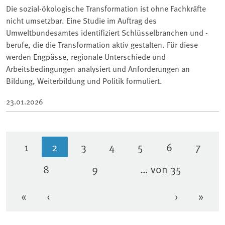
Die sozial-ökologische Transformation ist ohne Fachkräfte
nicht umsetzbar. Eine Studie im Auftrag des
Umweltbundesamtes identifiziert Schlüsselbranchen und -
berufe, die die Transformation aktiv gestalten. Für diese
werden Engpässe, regionale Unterschiede und
Arbeitsbedingungen analysiert und Anforderungen an
Bildung, Weiterbildung und Politik formuliert.
23.01.2026
1
2
3
4
5
6
7
Seite
Aktuelle Seite
Seite
Seite
Seite
Seite
Seite
8
9
… von 35
Seite
Seite
«
‹
›
»
Erste Seite
Vorherige Seite
Nächste Se
Letzt