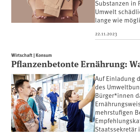
Substanzen in 
Umwelt schädli
lange wie mögli
22.11.2023
Wirtschaft | Konsum
Pflanzenbetonte Ernährung: W
Auf Einladung 
des Umweltbund
Bürger*innen da
Ernährungsweise
mehrstufigen B
Empfehlungskat
Staatssekretär