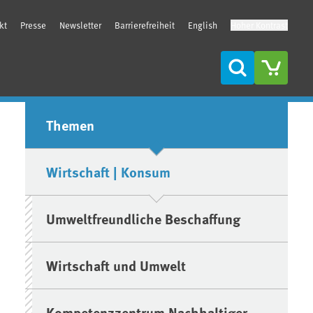
kt
Presse
Newsletter
Barrierefreiheit
English
Hoher Kontrast
Suche
Seitenleiste
Themen
Wirtschaft | Konsum
Umweltfreundliche Beschaffung
Wirtschaft und Umwelt
Kompetenzzentrum Nachhaltiger