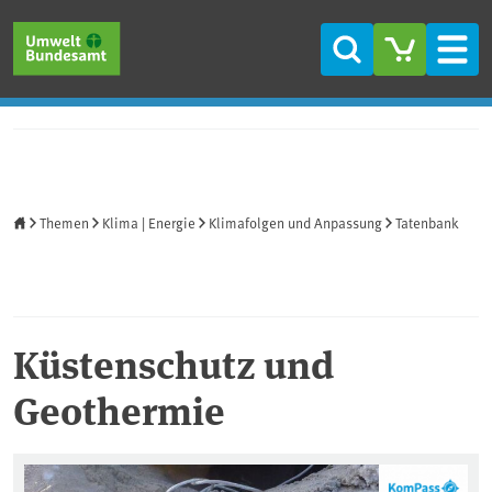
Direkt zum Inhalt
Direkt zum Hauptmenü
Direkt zur Fußzeile
Suche
Men
Startseite
Themen
Klima | Energie
Klimafolgen und Anpassung
Tatenbank
Küstenschutz und
Geothermie