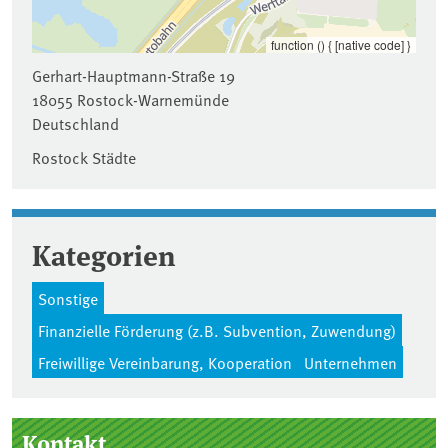
function () { [native code] }
Gerhart-Hauptmann-Straße 19
18055
Rostock-Warnemünde
Deutschland
Rostock Städte
Kategorien
Sonstige
Finanzielle Förderung (z.B. Subvention, Zuwendung)
Freiwillige Vereinbarung, Kooperation
Unternehmen
Seitenleiste
Kontakt