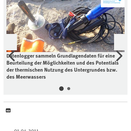
Vorherige
Wei
Datenlogger sammeln Grundlagendaten für eine
Da
Beurteilung der Möglichkeiten und des Potentials
Ze
der thermischen Nutzung des Untergrundes bzw.
des Meerwassers
01.04.2011