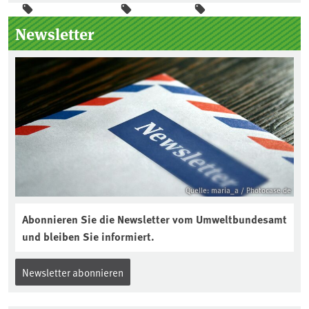
Seitenleiste
Newsletter
Quelle: maria_a / Photocase.de
Abonnieren Sie die Newsletter vom Umweltbundesamt
und bleiben Sie informiert.
Newsletter abonnieren