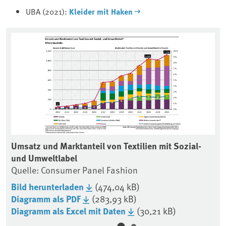
UBA (2021):
Kleider mit Haken
r
Umsatz und Marktanteil von Textilien mit Sozial-
Ko
und Umweltlabel
Qu
Quelle: Consumer Panel Fashion
Bi
Bild herunterladen
(474,04 kB)
Di
Diagramm als PDF
(283,93 kB)
Di
Diagramm als Excel mit Daten
(30,21 kB)