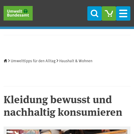
Direkt zum Inhalt
Direkt zum Hauptmenü
Direkt zur Fußzeile
Suche
Men
Startseite
Umwelttipps für den Alltag
Haushalt & Wohnen
Kleidung bewusst und
nachhaltig konsumieren