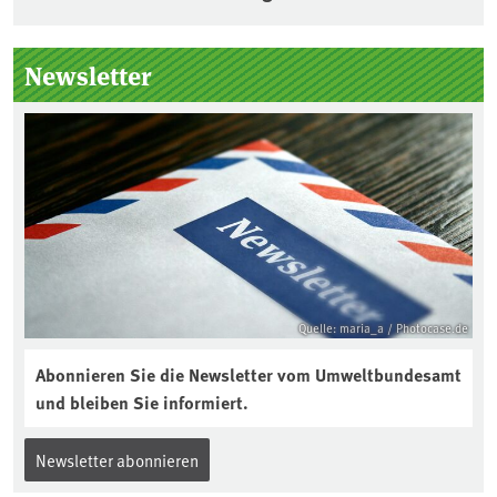
Seitenleiste
Newsletter
Quelle: maria_a / Photocase.de
Abonnieren Sie die Newsletter vom Umweltbundesamt
und bleiben Sie informiert.
Newsletter abonnieren