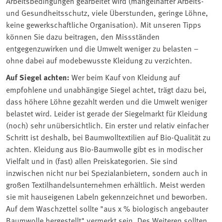
Arbeitsbedingungen gearbeitet wird (mangelhafter Arbeits-
und Gesundheitsschutz, viele Überstunden, geringe Löhne,
keine gewerkschaftliche Organisation). Mit unseren Tipps
können Sie dazu beitragen, den Missständen
entgegenzuwirken und die Umwelt weniger zu belasten –
ohne dabei auf modebewusste Kleidung zu verzichten.
Auf Siegel achten:
Wer beim Kauf von Kleidung auf
empfohlene und unabhängige Siegel achtet, trägt dazu bei,
dass höhere Löhne gezahlt werden und die Umwelt weniger
belastet wird. Leider ist gerade der Siegelmarkt für Kleidung
(noch) sehr unübersichtlich. Ein erster und relativ einfacher
Schritt ist deshalb, bei Baumwolltextilien auf Bio-Qualität zu
achten. Kleidung aus Bio-Baumwolle gibt es in modischer
Vielfalt und in (fast) allen Preiskategorien. Sie sind
inzwischen nicht nur bei Spezialanbietern, sondern auch in
großen Textilhandelsunternehmen erhältlich. Meist werden
sie mit hauseigenen Labeln gekennzeichnet und beworben.
Auf dem Waschzettel sollte "aus x % biologisch angebauter
Baumwolle hergestellt" vermerkt sein. Des Weiteren sollten