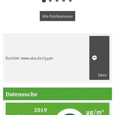
Alle Publikationen
Kurzlink:
www.uba.de/t54de
Oben
Seitenleiste
Datensuche