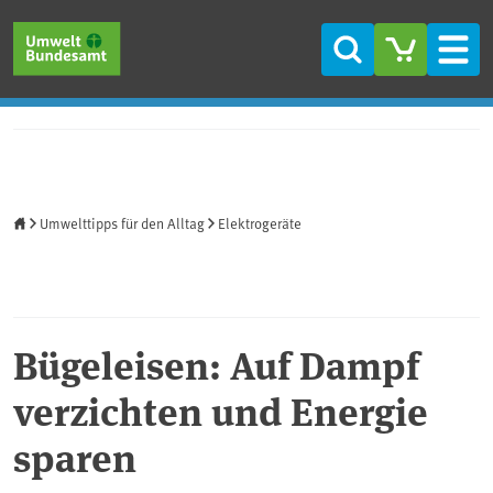
Direkt zum Inhalt
Direkt zum Hauptmenü
Direkt zur Fußzeile
Suche
Men
Startseite
Umwelttipps für den Alltag
Elektrogeräte
Bügeleisen: Auf Dampf
verzichten und Energie
sparen