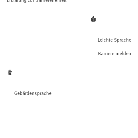
Leichte Sprache
Barriere melden
Gebärdensprache
Facebook
YouTube
Instagram
LinkedIn
Mastodon
Bluesky