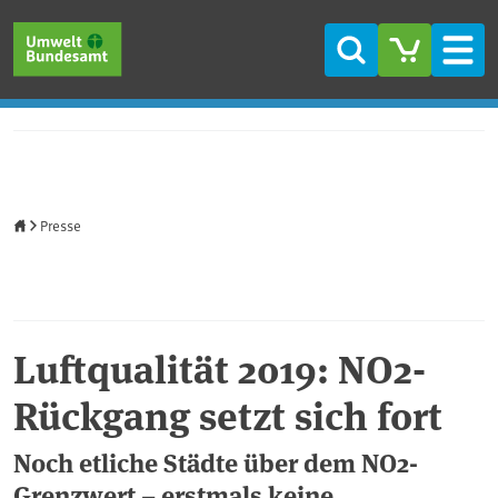
Direkt zum Inhalt
Direkt zum Hauptmenü
Direkt zur Fußzeile
Suche
Men
Startseite
Presse
Luftqualität 2019: NO2-
Rückgang setzt sich fort
Noch etliche Städte über dem NO2-
Grenzwert – erstmals keine