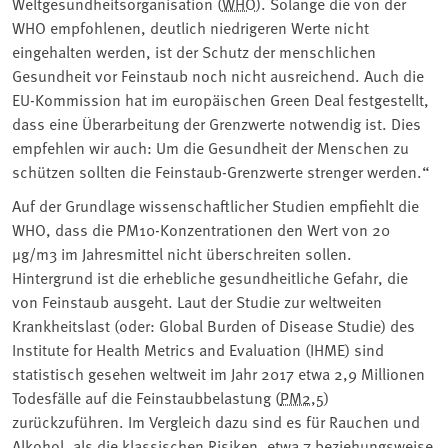
Weltgesundheitsorganisation (
WHO
). Solange die von der
WHO empfohlenen, deutlich niedrigeren Werte nicht
eingehalten werden, ist der Schutz der menschlichen
Gesundheit vor Feinstaub noch nicht ausreichend. Auch die
EU-Kommission hat im europäischen Green Deal festgestellt,
dass eine Überarbeitung der Grenzwerte notwendig ist. Dies
empfehlen wir auch: Um die Gesundheit der Menschen zu
schützen sollten die Feinstaub-Grenzwerte strenger werden.“
Auf der Grundlage wissenschaftlicher Studien empfiehlt die
WHO, dass die PM10-Konzentrationen den Wert von 20
µg/m3 im Jahresmittel nicht überschreiten sollen.
Hintergrund ist die erhebliche gesundheitliche Gefahr, die
von Feinstaub ausgeht. Laut der Studie zur weltweiten
Krankheitslast (oder: Global Burden of Disease Studie) des
Institute for Health Metrics and Evaluation (IHME) sind
statistisch gesehen weltweit im Jahr 2017 etwa 2,9 Millionen
Todesfälle auf die Feinstaubbelastung (
PM2,5
)
zurückzuführen. Im Vergleich dazu sind es für Rauchen und
Alkohol, als die klassischen Risiken, etwa 7 beziehungsweise