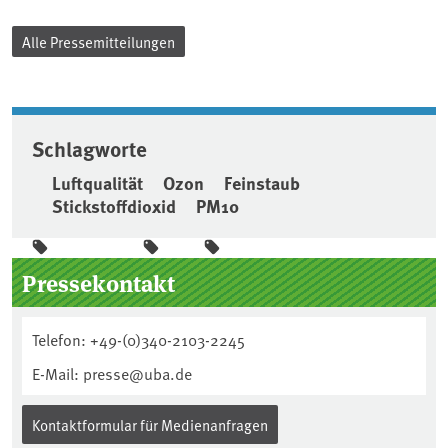
Alle Pressemitteilungen
Schlagworte
Luftqualität
Ozon
Feinstaub
Stickstoffdioxid
PM10
Seitenleiste
Pressekontakt
Telefon: +49-(0)340-2103-2245
E-Mail: presse@uba.de
Kontaktformular für Medienanfragen