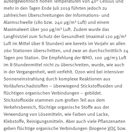
außergewöhnlich hohen Temperaturen von 40° Celsius und
mehr in den Tagen Ende Juli 2019 führten jedoch zu
zahlreichen Überschreitungen der Informations- und
Alarmschwelle (180 bzw. 240 µg/m³ Luft) und einem
Maximalwert über 300 µg/m³ Luft. Zudem wurde das
Langfristziel zum Schutz der Gesundheit (maximal 120 µg/m³
Luft im Mittel über 8 Stunden) wie bereits im Vorjahr an allen
260 Stationen überschritten, und zwar an durchschnittlich 24
Tagen pro Station. Die Empfehlung der WHO, 100 µg/m3 Luft
im 8-Stundenmittel nicht zu überschreiten, wurde, wie auch
in der Vergangenheit, weit verfehlt. Ozon wird bei intensiver
Sonneneinstrahlung durch komplexe Reaktionen aus
Vorläuferschadstoffen − überwiegend Stickstoffoxiden und
flüchtigen organischen Verbindungen − gebildet.
Stickstoffoxide stammen zum großen Teil aus dem
Verkehrsbereich, flüchtige organische Stoffe aus der
Verwendung von Lösemitteln, wie Farben und Lacke,
Klebstoffe, Reinigungsmitteln. Aber auch viele Pflanzenarten
geben flüchtige organische Verbindungen (biogene
VOC
bzw.