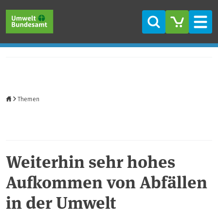
Direkt zum Inhalt
Direkt zum Hauptmenü
Direkt zur Fußzeile
Suche
Men
Startseite
Themen
Weiterhin sehr hohes
Aufkommen von Abfällen
in der Umwelt