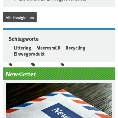
Alle Neuigkeiten
Schlagworte
Littering
Meeresmüll
Recycling
Einwegprodukt
Seitenleiste
Newsletter