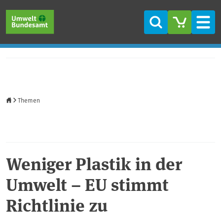
Direkt zum Inhalt
Direkt zum Hauptmenü
Direkt zur Fußzeile
Suche
Men
Startseite
Themen
Weniger Plastik in der
Umwelt – EU stimmt
Richtlinie zu