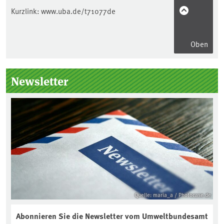
Kurzlink:
www.uba.de/t71077de
Oben
Seitenleiste
Newsletter
Quelle: maria_a / Photocase.de
Abonnieren Sie die Newsletter vom Umweltbundesamt