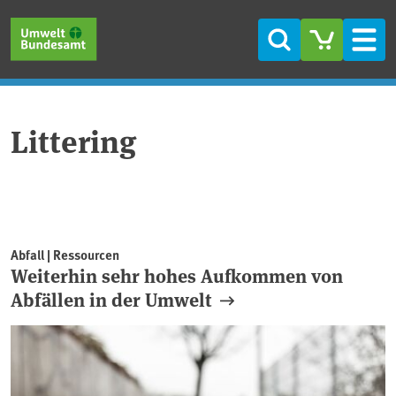
Direkt zum Inhalt
Direkt zum Hauptmenü
Direkt zur Fußzeile
Suche
Men
Littering
Abfall | Ressourcen
Weiterhin sehr hohes Aufkommen von
Abfällen in der Umwelt